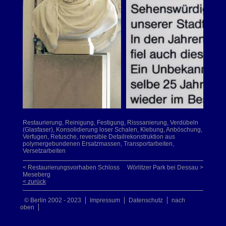
Restaurierung, Reinigung, Festigung, Risssanierung, Verdübeln
(Glasfaser), Konsolidierung loser Schalen, Klebung, Anböschung,
Verfugen, Retusche, reversible Detailrekonstruktion aus
polymergebundenen Ersatzmassen, Transportarbeiten,
Versetzarbeiten
< Restaurierungsvorhaben Schloss
Wörlitzer Park bei Dessau >
Meseberg
< zurück
© Berlin 2002 - 2023
Impressum
Datenschutz
nach
oben