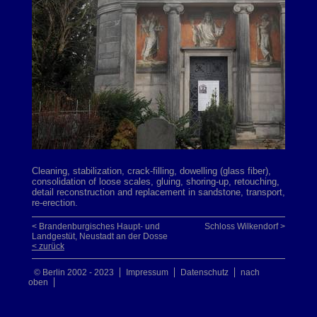
Cleaning, stabilization, crack-filling, dowelling (glass fiber),
consolidation of loose scales, gluing, shoring-up, retouching,
detail reconstruction and replacement in sandstone, transport,
re-erection.
< Brandenburgisches Haupt- und
Schloss Wilkendorf >
Landgestüt, Neustadt an der Dosse
< zurück
© Berlin 2002 - 2023
Impressum
Datenschutz
nach
oben