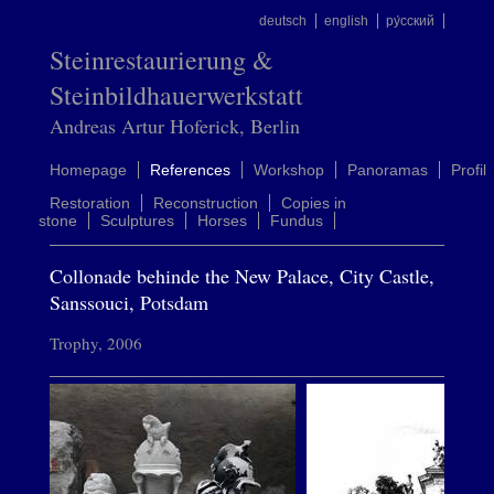
deutsch
english
ру́сский
Steinrestaurierung &
Steinbildhauerwerkstatt
Andreas Artur Hoferick, Berlin
Homepage
References
Workshop
Panoramas
Profil
Restoration
Reconstruction
Copies in
stone
Sculptures
Horses
Fundus
Collonade behinde the New Palace, City Castle,
Sanssouci, Potsdam
Trophy, 2006