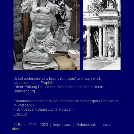
Detail restoration of a trophy (baroque) and copy work in
sandstone einer Trophäe
Client: Stiftung Preußische Schlösser und Gärten Berlin-
Brandenburg
Kolonnaden hinter dem Neues Palais im Schlosspark Sanssouci
in Potsdam >
< Schlosspark Sanssouci in Potsdam
< zurück
© Berlin 2002 - 2023
Impressum
Datenschutz
nach
oben